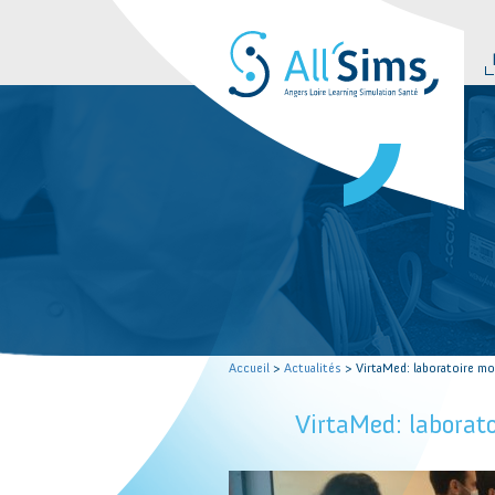
Accueil
>
Actualités
> VirtaMed: laboratoire mo
VirtaMed: laborat