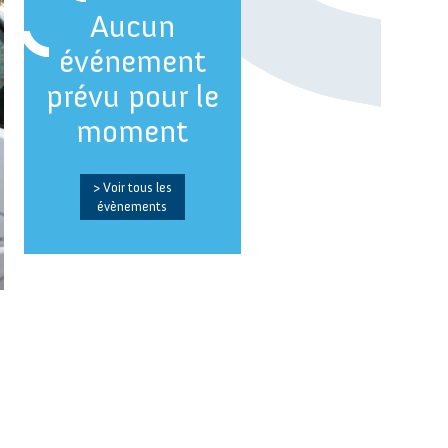
Aucun
événement
prévu pour le
moment
> Voir tous les
évènements