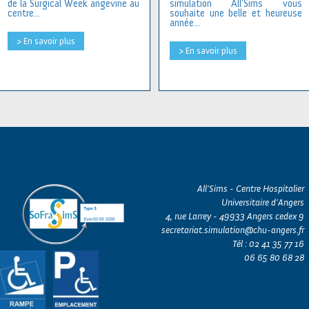
de la Surgical Week angevine au
simulation All’Sims vous
centre...
souhaite une belle et heureuse
année...
> En savoir plus
> En savoir plus
All’Sims - Centre Hospitalier
Universitaire d’Angers
4, rue Larrey - 49933 Angers cedex 9
secretariat.simulation@chu-angers.fr
Tél : 02 41 35 77 16
06 65 80 68 28