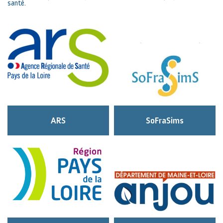
santé.
ARS
SoFraSims