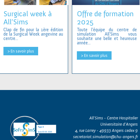
Surgical week à
Offre de formation
All’Sims
2025
Clap de fin pour la 1ère édition
Toute l’équipe du centre de
de la Surgical Week angevine au
simulation All’Sims vous
centre...
souhaite une belle et heureuse
année...
> En savoir plus
> En savoir plus
All’Sims - Centre Hospitalier
Universitaire d’Angers
4, rue Larrey - 49933 Angers cedex 9
secretariat.simulation@chu-angers.fr