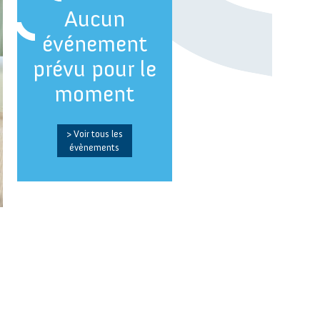
Aucun
événement
prévu pour le
moment
> Voir tous les
évènements