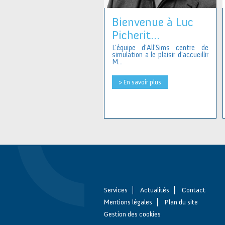
Bienvenue à Luc
Picherit...
L’équipe d’All’Sims centre de
simulation a le plaisir d’accueillir
M...
> En savoir plus
Services
Actualités
Contact
Mentions légales
Plan du site
Gestion des cookies