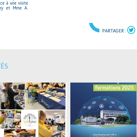
âce à une visite
anry et Mme A.
PARTAGER :
TÉS