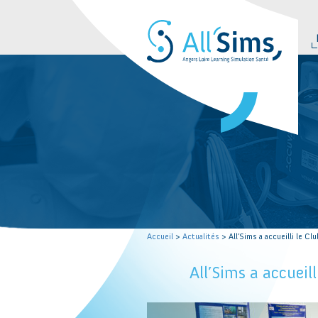
Accueil
>
Actualités
> All’Sims a accueilli le C
All’Sims a accueil