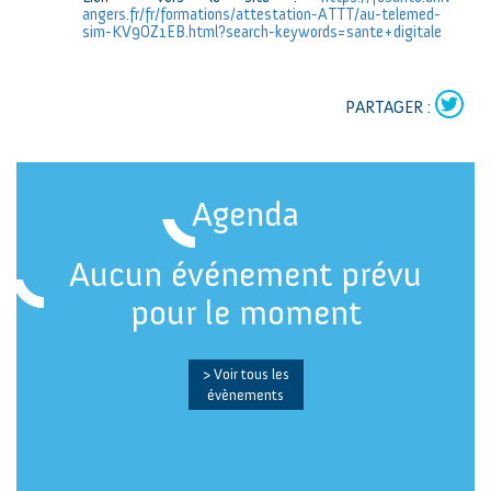
angers.fr/fr/formations/attestation-ATTT/au-telemed-
sim-KV9OZ1EB.html?search-keywords=sante+digitale
PARTAGER :
Agenda
Aucun événement prévu
pour le moment
> Voir tous les
évènements