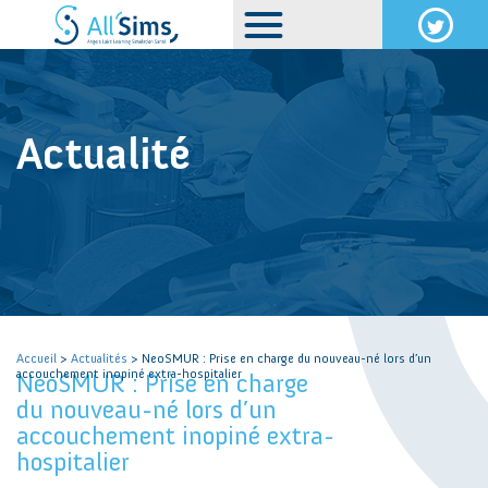
Actualité
Accueil
>
Actualités
> NeoSMUR : Prise en charge du nouveau-né lors d’un
accouchement inopiné extra-hospitalier
NeoSMUR : Prise en charge
du nouveau-né lors d’un
accouchement inopiné extra-
hospitalier