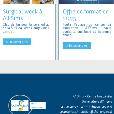
Surgical week à
Offre de formation
All’Sims
2025
Clap de fin pour la 1ère édition
Toute l’équipe du centre de
de la Surgical Week angevine au
simulation All’Sims vous
centre...
souhaite une belle et heureuse
année...
> En savoir plus
> En savoir plus
All’Sims - Centre Hospitalier
Universitaire d’Angers
4, rue Larrey - 49933 Angers cedex 9
secretariat.simulation@chu-angers.fr