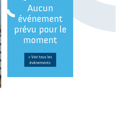
Aucun
événement
prévu pour le
moment
> Voir tous les
évènements