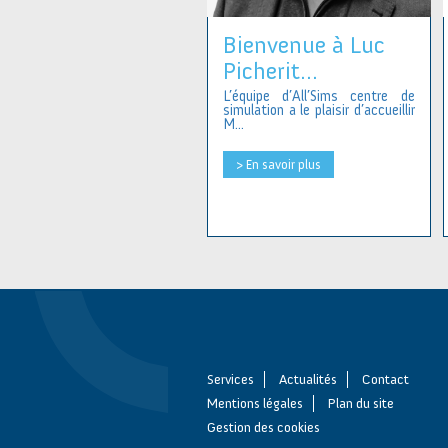
Bienvenue à Luc
Picherit...
L’équipe d’All’Sims centre de
simulation a le plaisir d’accueillir
M...
> En savoir plus
Services
Actualités
Contact
Mentions légales
Plan du site
Gestion des cookies