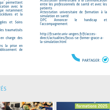
Attestation universitaire à la communication
 qui permettent
entre les professionnels de santé et avec les
cation avec le
patients
uipe notamment
Attestation universitaire de formation à la
océdures et la
simulation en santé
DPC Annoncer le handicap et
gées et Soins
l’accompagnement
des traumatisés
http://fcsante.univ-angers.fr/fr/acces-
e en charge des
direct/actualites/focus-se-former-grace-a-
la-simulation.html
ns la prise en
ablissement de
PARTAGER :
TÉS