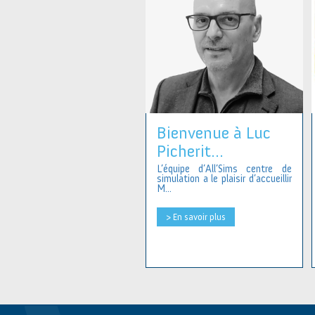
Bienvenue à Luc
Picherit...
L’équipe d’All’Sims centre de
simulation a le plaisir d’accueillir
M...
> En savoir plus