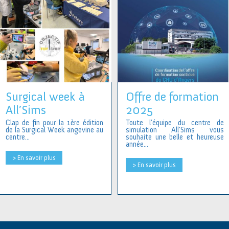
Surgical week à
Offre de formation
All’Sims
2025
Clap de fin pour la 1ère édition
Toute l’équipe du centre de
de la Surgical Week angevine au
simulation All’Sims vous
centre...
souhaite une belle et heureuse
année...
> En savoir plus
> En savoir plus