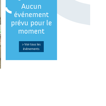
Aucun
événement
prévu pour le
moment
> Voir tous les
évènements