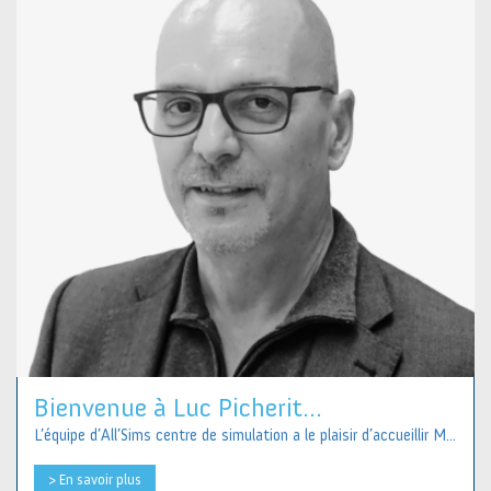
Bienvenue à Luc Picherit...
L’équipe d’All’Sims centre de simulation a le plaisir d’accueillir M...
> En savoir plus