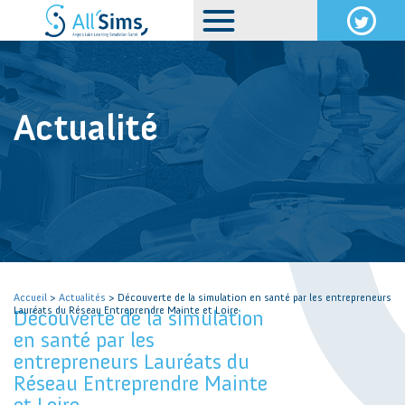
Actualité
Accueil
>
Actualités
> Découverte de la simulation en santé par les entrepreneurs
Lauréats du Réseau Entreprendre Mainte et Loire
Découverte de la simulation
en santé par les
entrepreneurs Lauréats du
Réseau Entreprendre Mainte
et Loire