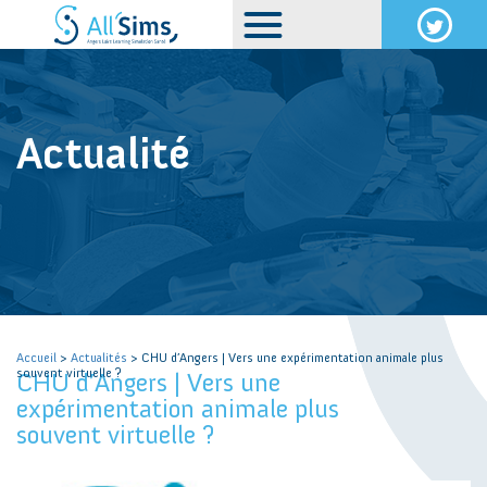
Actualité
Accueil
>
Actualités
> CHU d’Angers | Vers une expérimentation animale plus
souvent virtuelle ?
CHU d’Angers | Vers une
expérimentation animale plus
souvent virtuelle ?