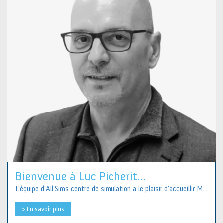
Bienvenue à Luc Picherit...
L’équipe d’All’Sims centre de simulation a le plaisir d’accueillir M...
> En savoir plus