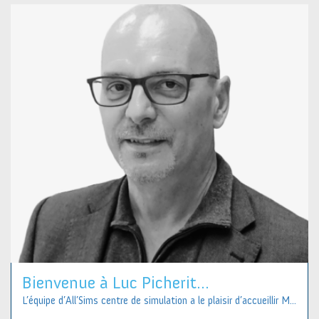
Bienvenue à Luc Picherit...
L’équipe d’All’Sims centre de simulation a le plaisir d’accueillir M...